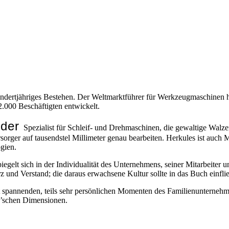
undertjähriges Bestehen. Der Weltmarktführer für Werkzeugmaschinen ha
000 Beschäftigten entwickelt.
der
r
Spezialist für Schleif- und Drehmaschinen, die gewaltige Walze
rsorger auf tausendstel Millimeter genau bearbeiten. Herkules ist auch
gien.
iegelt sich in der Individualität des Unternehmens, seiner Mitarbeiter 
z und Verstand; die daraus erwachsene Kultur sollte in das Buch einfli
 mit spannenden, teils sehr persönlichen Momenten des Familienuntern
s’schen Dimensionen.